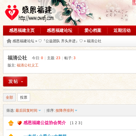
感恩福建主页
感恩福建论坛
爱心档案
近期活动
论坛搜索
感恩福建论坛
»
♡『公益团队 齐头并进』♡
»
福清公社
福清公社
今日:
0
|
主题:
23
|
帖子:
3
版主:
福清公社义工
全部
投票
筛选:
最后回复时间
|
排序:
按降序排列
感恩福建公益协会简介
[
1
2
3
]