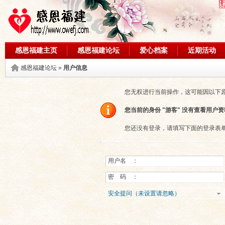
感恩福建主页
感恩福建论坛
爱心档案
近期活动
论坛搜索
感恩福建论坛
»
用户信息
您无权进行当前操作，这可能因以下
您当前的身份 "游客" 没有查看用户
您还没有登录，请填写下面的登录表
用户名 ：
密 码 ：
安全提问（未设置请忽略）