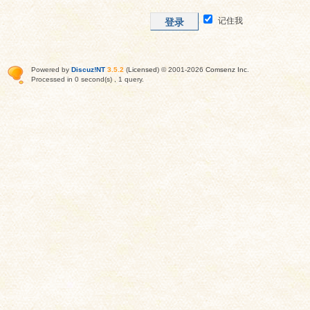
记住我
登录
Powered by
Discuz!NT
3.5.2
(
Licensed
) © 2001-2026
Comsenz Inc
.
Processed in 0 second(s) , 1 query.