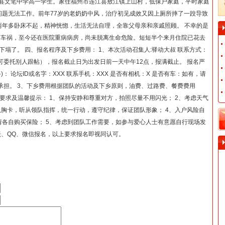
江县文笔中学高一学生。家住福州市连江县敖江镇上山村，低保户家庭，平时家庭
问题无法工作。前年77岁的老奶奶中风，治疗初见成效又因上厕所摔了一跤导致
两年多卧床不起，精神恍惚，生活无法自理，全靠父母亲和亲戚照顾。 不幸的是
遇车祸，至今还在医院重病病房，尚未脱离生命危险。短短半个来月住院已花去
下塌了。 四、报名程序及下乡费用： 1、本次活动召集人:驿动大叔 联系方式：
殊原因可委托别人跟帖），报名截止日为出发日前一天中午12点，报满截止。 报名严
： 论坛ID或名字：XXX 联系手机：XXX 是否有相机：X 是否有车：如有，请
承担。 3、下乡费用根据团队的活动及下乡原则，油费、过路费、餐费费用
要求及温馨提示： 1、保持安静和尊重对方，拍照尽量不用闪光； 2、考虑天气
队胸卡，听从领队指挥，统一行动，遵守纪律，保证团队形象； 4、入户风险自
各自购买保险； 5、考虑到团队工作需要，如参与爱心人士有意愿自行现场发
坛、QQ、微信报名，以上要求报名即视同认可。