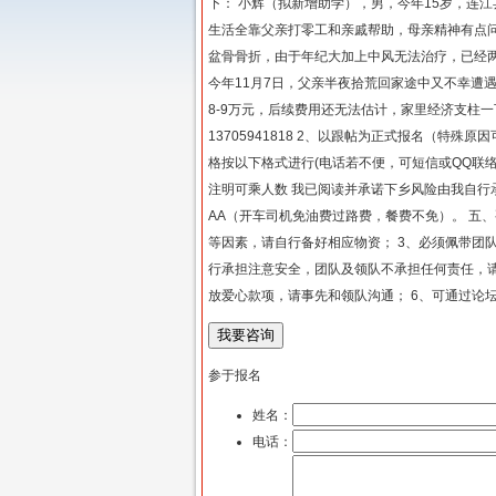
下： 小辉（拟新增助学），男，今年15岁，连
生活全靠父亲打零工和亲戚帮助，母亲精神有点
盆骨骨折，由于年纪大加上中风无法治疗，已经
今年11月7日，父亲半夜拾荒回家途中又不幸遭
8-9万元，后续费用还无法估计，家里经济支柱一
13705941818 2、以跟帖为正式报名（特
格按以下格式进行(电话若不便，可短信或QQ联络)
注明可乘人数 我已阅读并承诺下乡风险由我自行
AA（开车司机免油费过路费，餐费不免）。 五、
等因素，请自行备好相应物资； 3、必须佩带团
行承担注意安全，团队及领队不承担任何责任，请
放爱心款项，请事先和领队沟通； 6、可通过论
参于报名
姓名：
电话：