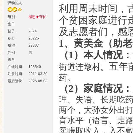
驿动的人
利用
周末
时间，
组别
感恩★守护
个贫困家庭进行
生日
及志愿者们，感
帖子
2374
积分
25226
1、
黄美金
（助
老
威望
22837
（
1）本人情况：
性别
男
来自
五年
街道连墩村。
在线时间
198540
注册时间
2011-03-30
药。
最后登录
2026-08-08
（
2）家庭情况：
理、失语、长期吃
两个，大孙女外出打
育水平（语言、走
卖赚取收入，入不