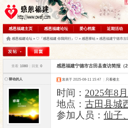
感恩福建主页
感恩福建论坛
爱心档案
近期活动
论坛搜索
感恩福建论坛
»
♡『感恩福建 你我同行』♡
»
感恩驿站
» 感恩福建宁德市古田
感恩福建宁德市古田县查访简报（202
查看:
1080
|
回复:
0
驿动的人
发表于
2025-08-11 15:47
|
只看楼主
时间：
202
5
年
8
月
地点：
古田县城
参加人员：
仙子