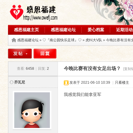
感恩福建主页
感恩福建论坛
爱心档案
近期活动
感恩福建论坛
»
♡『南公园快乐足球』♡
»
虎纠大V队
» 今晚比赛有没有
今晚比赛有没有女足出场？
查看:
6458
|
回复:
2
[复制
乔瓦尼
发表于
2021-06-10 10:39
|
只看楼主
我感觉我们能拿亚军