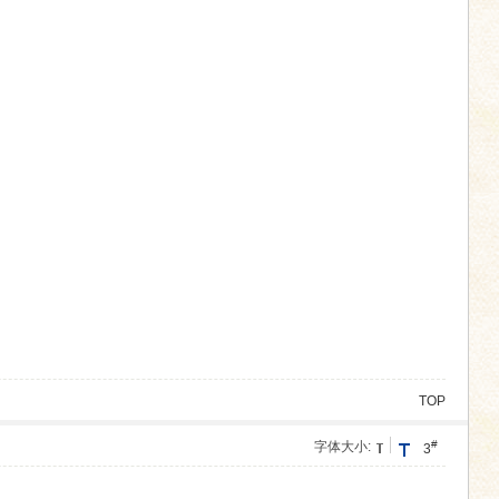
TOP
#
字体大小:
3