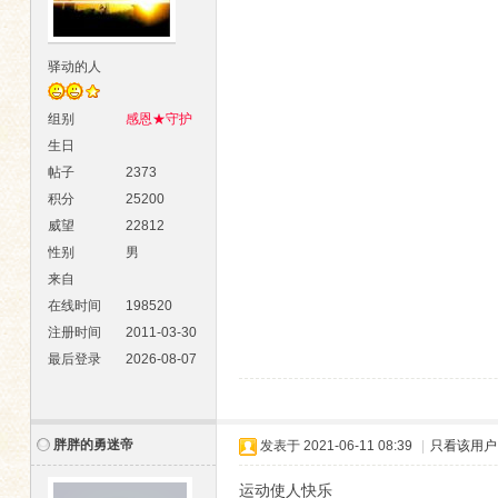
驿动的人
组别
感恩★守护
生日
帖子
2373
积分
25200
威望
22812
性别
男
来自
在线时间
198520
注册时间
2011-03-30
最后登录
2026-08-07
胖胖的勇迷帝
发表于
2021-06-11 08:39
|
只看该用户
运动使人快乐